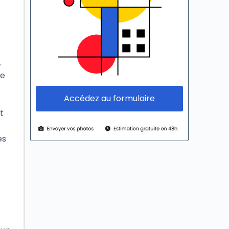
.
de
Accédez au formulaire
t
es