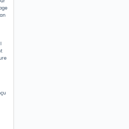
our
nage
man
t
l
nt
ure
nçu