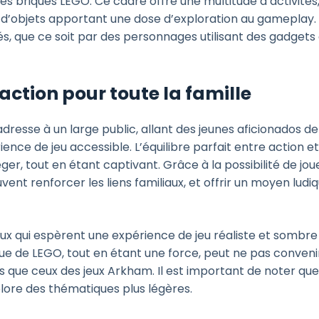
 briques LEGO. Ce cadre offre une multitude d’activités
 d’objets apportant une dose d’exploration au gameplay.
 que ce soit par des personnages utilisant des gadgets
ction pour toute la famille
dresse à un large public, allant des jeunes aficionados de
ence de jeu accessible. L’équilibre parfait entre action e
er, tout en étant captivant. Grâce à la possibilité de jou
vent renforcer les liens familiaux, et offrir un moyen ludi
x qui espèrent une expérience de jeu réaliste et sombre
ue de LEGO, tout en étant une force, peut ne pas conveni
ls que ceux des jeux Arkham. Il est important de noter qu
plore des thématiques plus légères.