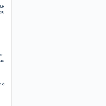
,
 Le
 ou
t
er
que
r à
e