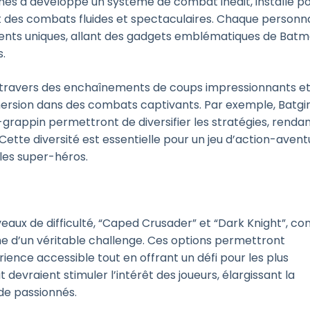
ames a développé un système de combat inédit, installé p
ant des combats fluides et spectaculaires. Chaque person
nts uniques, allant des gadgets emblématiques de Bat
s.
 travers des enchaînements de coups impressionnants e
ersion dans des combats captivants. Par exemple, Batgir
rappin permettront de diversifier les stratégies, renda
ette diversité est essentielle pour un jeu d’action-avent
t les super-héros.
eaux de difficulté, “Caped Crusader” et “Dark Knight”, co
he d’un véritable challenge. Ces options permettront
périence accessible tout en offrant un défi pour les plus
evraient stimuler l’intérêt des joueurs, élargissant la
 de passionnés.