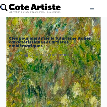
Clés pour identifier le futurisme italien :
caractéristiques et artistes
emblématiques
Damien
04/05/2024
6:16 pm
Guide