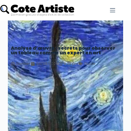
Analyse d’œuvre : secrets pour observer
un tableau comme un expert en art
Damien
04/08/2024
9:28 pm
Guide