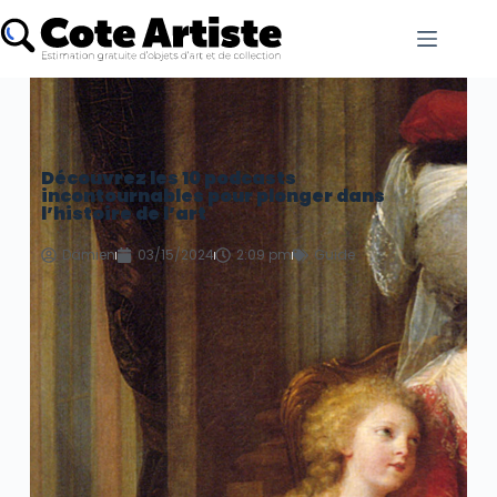
Découvrez les 10 podcasts
incontournables pour plonger dans
l’histoire de l’art
Damien
03/15/2024
2:09 pm
Guide