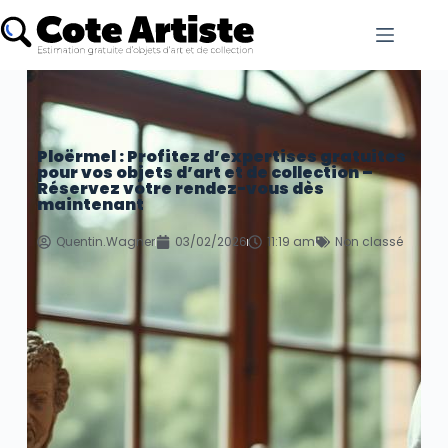
Ploërmel : Profitez d’expertises gratuites
pour vos objets d’art et de collection –
Réservez votre rendez-vous dès
maintenant
Quentin.Wagner
03/02/2026
11:19 am
Non classé