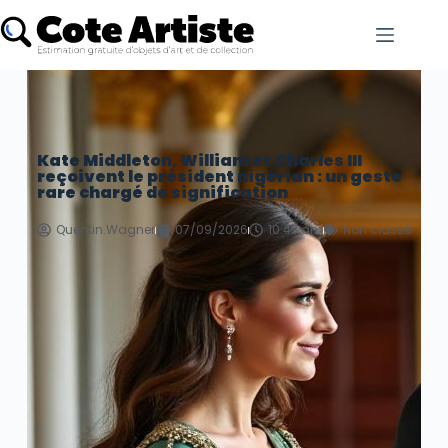
Kate Middleton, William et Charles III
reçoivent le président nigérian : un geste
rare chargé de signification
Quentin.Wagner
07/09/2026
10:43 am
Non classé