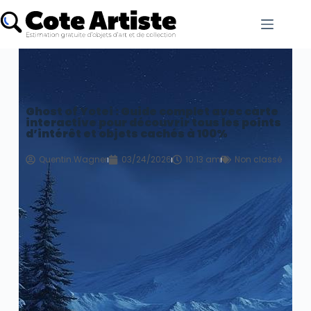
Ghost of Yotei : Guide complet avec carte
interactive pour découvrir tous les points
d’intérêt et objets cachés à 100%
Quentin.Wagner
03/24/2026
10:13 am
Non classé