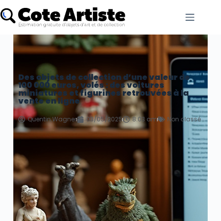
Des objets de collection d’une valeur de
100 000 euros, volés : des voitures
miniatures et figurines retrouvées à la
vente en ligne
Quentin.Wagner
03/05/2025
8:03 am
Non classé